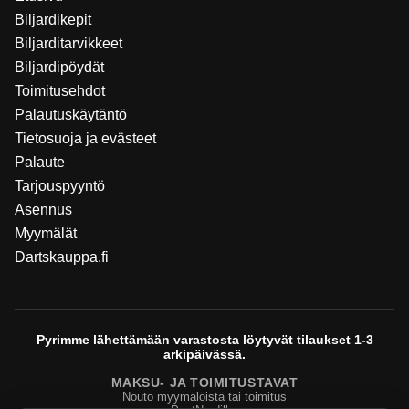
Biljardikepit
Biljarditarvikkeet
Biljardipöydät
Toimitusehdot
Palautuskäytäntö
Tietosuoja ja evästeet
Palaute
Tarjouspyyntö
Asennus
Myymälät
Dartskauppa.fi
Pyrimme lähettämään varastosta löytyvät tilaukset 1-3
arkipäivässä.
MAKSU- JA TOIMITUSTAVAT
Nouto myymälöistä tai toimitus