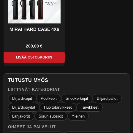
MIRAI HARD CASE 4X6
269,00 €
LISÄÄ OSTOSKORIIN
TUTUSTU MYÖS
LIITTYVÄT KATEGORIAT
Biljardikepit
Poolkepit
Snookerkepit
Biljardipallot
Biljardipöydät
Huoltotarvikkeet
Tarvikkeet
Lahjakortit
Sisun suosikit
Yleinen
OHJEET JA PALVELUT