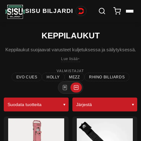
SISU BILJARDI
KEPPILAUKUT
Keppilaukut suojaavat varusteet kuljetuksessa ja säilytyksessä.
Lue lisää
VALMISTAJAT
EVO CUES
HOLLY
MEZZ
RHINO BILLIARDS
Suodata tuotteita
Järjestä