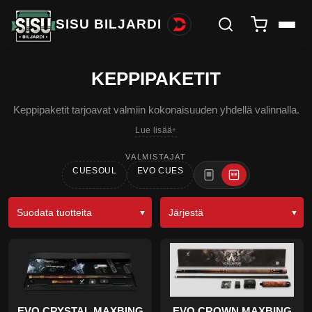
SISU BILJARDI
KEPPIPAKETIT
Keppipaketit tarjoavat valmiin kokonaisuuden yhdellä valinnalla.
Lue lisää
VALMISTAJAT
CUESOUL
EVO CUES
Suodata tuotteita
Järjestä
EVO CRYSTAL MAXBING
EVO CROWN MAXBING