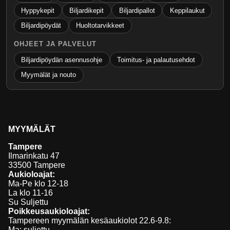
Hyppykepit
Biljardikepit
Biljardipallot
Keppilaukut
Biljardipöydät
Huoltotarvikkeet
OHJEET JA PALVELUT
Biljardipöydän asennusohje
Toimitus- ja palautusehdot
Myymälät ja nouto
MYYMÄLÄT
Tampere
Ilmarinkatu 47
33500 Tampere
Aukioloajat:
Ma-Pe klo 12-18
La klo 11-16
Su Suljettu
Poikkeusaukioloajat:
Tampereen myymälän kesäaukiolot 22.6-9.8:
Ma: suljettu