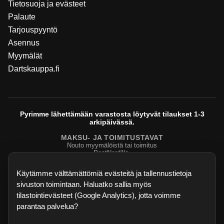
Tietosuoja ja evästeet
Palaute
Tarjouspyyntö
Asennus
Myymälät
Dartskauppa.fi
Pyrimme lähettämään varastosta löytyvät tilaukset 1-3
arkipäivässä.
MAKSU- JA TOIMITUSTAVAT
Nouto myymälöistä tai toimitus
PostNordilla.
Evasteasetukset
Käytämme välttämättömiä evästeitä ja tallennustietoja
sivuston toimintaan. Haluatko sallia myös
tilastointievästeet (Google Analytics), jotta voimme
parantaa palvelua?