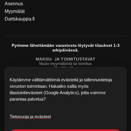
Asennus
Myymälät
Dartskauppa.fi
Pyrimme lähettämään varastosta löytyvät tilaukset 1-3
arkipäivässä.
MAKSU- JA TOIMITUSTAVAT
Nouto myymälöistä tai toimitus
PostNordilla.
Evasteasetukset
Käytämme välttämättömiä evästeitä ja tallennustietoja
sivuston toimintaan. Haluatko sallia myös
tilastointievästeet (Google Analytics), jotta voimme
parantaa palvelua?
Tietosuoja ja evästeet
©
2026
Sisu Biljardi
. Kaikki oikeudet pidätetään.
Dartskauppa.fi