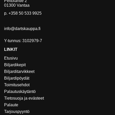
Peltolantie 2
01300 Vantaa
p.
+358 50 533 9925
info@dartskauppa.fi
Y-tunnus: 3102979-7
LINKIT
Etusivu
Biljardikepit
Biljarditarvikkeet
Biljardipöydät
Toimitusehdot
Palautuskäytäntö
Tietosuoja ja evästeet
Palaute
Tarjouspyyntö