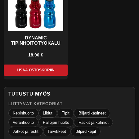
DYNAMIC
TIPINHOITOTYÖKALU
18,90 €
LISÄÄ OSTOSKORIIN
TUTUSTU MYÖS
LIITTYVÄT KATEGORIAT
Kepinhuolto
Liidut
Tipit
Biljardikäsineet
Veranhuolto
Pallojen huolto
Rackit ja kolmiot
Jatkot ja restit
Tarvikkeet
Biljardikepit