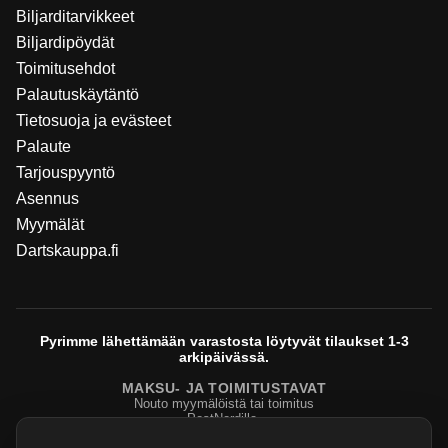
Biljarditarvikkeet
Biljardipöydät
Toimitusehdot
Palautuskäytäntö
Tietosuoja ja evästeet
Palaute
Tarjouspyyntö
Asennus
Myymälät
Dartskauppa.fi
Pyrimme lähettämään varastosta löytyvät tilaukset 1-3
arkipäivässä.
MAKSU- JA TOIMITUSTAVAT
Nouto myymälöistä tai toimitus
PostNordilla.
Evasteasetukset