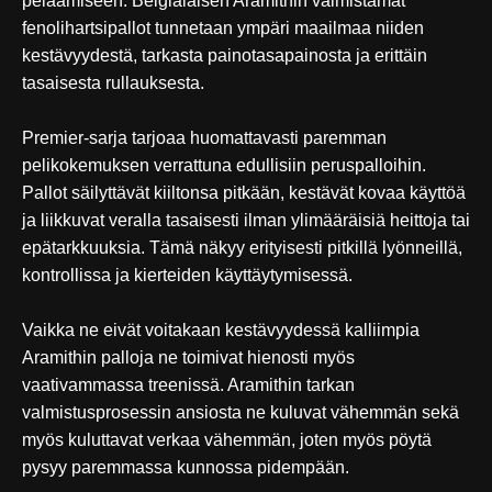
pelaamiseen. Belgialaisen Aramithin valmistamat
fenolihartsipallot tunnetaan ympäri maailmaa niiden
kestävyydestä, tarkasta painotasapainosta ja erittäin
tasaisesta rullauksesta.
Premier-sarja tarjoaa huomattavasti paremman
pelikokemuksen verrattuna edullisiin peruspalloihin.
Pallot säilyttävät kiiltonsa pitkään, kestävät kovaa käyttöä
ja liikkuvat veralla tasaisesti ilman ylimääräisiä heittoja tai
epätarkkuuksia. Tämä näkyy erityisesti pitkillä lyönneillä,
kontrollissa ja kierteiden käyttäytymisessä.
Vaikka ne eivät voitakaan kestävyydessä kalliimpia
Aramithin palloja ne toimivat hienosti myös
vaativammassa treenissä. Aramithin tarkan
valmistusprosessin ansiosta ne kuluvat vähemmän sekä
myös kuluttavat verkaa vähemmän, joten myös pöytä
pysyy paremmassa kunnossa pidempään.