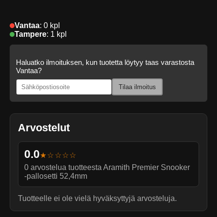
Vantaa
:
0 kpl
Tampere
:
1 kpl
Haluatko ilmoituksen, kun tuotetta löytyy taas varastosta
Vantaa?
Tilaa ilmoitus
Arvostelut
0.0
★☆☆☆☆
0
arvostelua tuotteesta
Aramith Premier Snooker
-pallosetti 52,4mm
Tuotteelle ei ole vielä hyväksyttyjä arvosteluja.