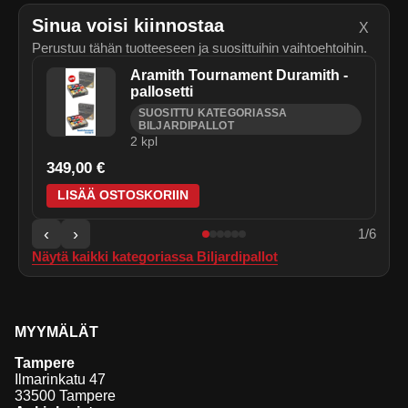
Sinua voisi kiinnostaa
X
Perustuu tähän tuotteeseen ja suosittuihin vaihtoehtoihin.
Aramith Tournament Duramith -
pallosetti
SUOSITTU KATEGORIASSA
BILJARDIPALLOT
2
kpl
349,00 €
LISÄÄ OSTOSKORIIN
‹
›
1
/
6
Näytä kaikki kategoriassa
Biljardipallot
MYYMÄLÄT
Tampere
Ilmarinkatu 47
33500 Tampere