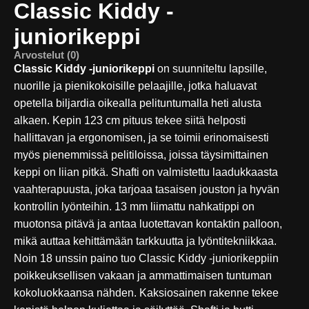
Classic Kiddy -
juniorikeppi
Arvostelut (0)
Classic Kiddy -juniorikeppi
on suunniteltu lapsille,
nuorille ja pienikokoisille pelaajille, jotka haluavat
opetella biljardia oikealla pelituntumalla heti alusta
alkaen. Kepin 123 cm pituus tekee siitä helposti
hallittavan ja ergonomisen, ja se toimii erinomaisesti
myös pienemmissä pelitiloissa, joissa täysimittainen
keppi on liian pitkä. Shafti on valmistettu laadukkaasta
vaahterapuusta, joka tarjoaa tasaisen jouston ja hyvän
kontrollin lyönteihin. 13 mm liimattu nahkatippi on
muotonsa pitävä ja antaa luotettavan kontaktin palloon,
mikä auttaa kehittämään tarkkuutta ja lyöntitekniikkaa.
Noin 18 unssin paino tuo Classic Kiddy -juniorikeppiin
poikkeuksellisen vakaan ja ammattimaisen tuntuman
kokoluokkaansa nähden. Kaksiosainen rakenne tekee