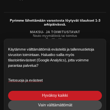
Pyrimme lähettämään varastosta löytyvät tilaukset 1-3
arkipäivässä.
MAKSU- JA TOIMITUSTAVAT
Nouto myymälöistä tai toimitus
PostNordilla.
Evasteasetukset
Käytämme välttämättömiä evästeitä ja tallennustietoja
sivuston toimintaan. Haluatko sallia myös
tilastointievästeet (Google Analytics), jotta voimme
parantaa palvelua?
Tietosuoja ja evästeet
©
2026
Sisu Biljardi
. Kaikki oikeudet pidätetään.
Dartskauppa.fi
Hyväksy kaikki
Verkkokauppa on testivaiheessa - kaikki palaute, bugihavainnot ja
ominaisuusehdotukset ovat enemmän kuin tervetulleita. Korjaukset voivat
Vain välttämättömät
tulla nopeastikin.
Jätä palaute
.