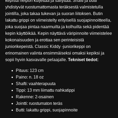
kepistä helpon kuljettaa ja säilyttää. Shafti ja butti
yhdistyvät ruostumattomasta teräksestä valmistetulla
jointilla, joka takaa tukevan ja suoran liitoksen. Butin
lakattu grippi on viimeistelty erityisellä suojapinnoitteella,
joka suojaa pintaa naarmuilta ja kolhuilta sekä pidentää
kepin käyttöikää. Kepin näyttävä väripinnoite viimeistelee
kokonaisuuden ja erottaa sen perinteisistä
juniorikepeistä. Classic Kiddy -juniorikeppi on
erinomainen valinta ensimmäiseksi omaksi kepiksi ja
sopii hyvin kasvavalle pelaajalle.
Tekniset tiedot:
Pituus: 123 cm
Paino: n. 18 oz
Shafti: vaahterapuuta
Tippi: 13 mm liimattu nahkatippi
Rakenne: 2-osainen
Jointti: ruostumaton teräs
Butti: lakattu grippi, suojapinnoite