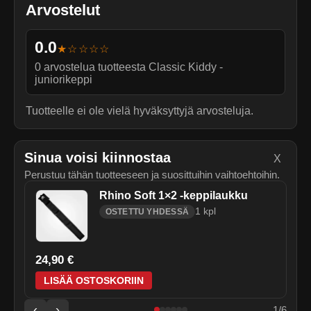
Arvostelut
0.0
★☆☆☆☆
0
arvostelua tuotteesta
Classic Kiddy -
juniorikeppi
Tuotteelle ei ole vielä hyväksyttyjä arvosteluja.
Sinua voisi kiinnostaa
X
Perustuu tähän tuotteeseen ja suosittuihin vaihtoehtoihin.
Rhino Soft 1×2 -keppilaukku
1
kpl
OSTETTU YHDESSÄ
24,90 €
LISÄÄ OSTOSKORIIN
‹
›
1
/
6