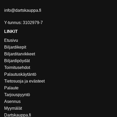
info@dartskauppa.fi
Y-tunnus: 3102979-7
LINKIT
Etusivu
Biljardikepit
Biljarditarvikkeet
Biljardipöydät
Toimitusehdot
Palautuskäytäntö
Tietosuoja ja evästeet
Palaute
Tarjouspyyntö
Asennus
Myymälät
Dartskauppa.fi