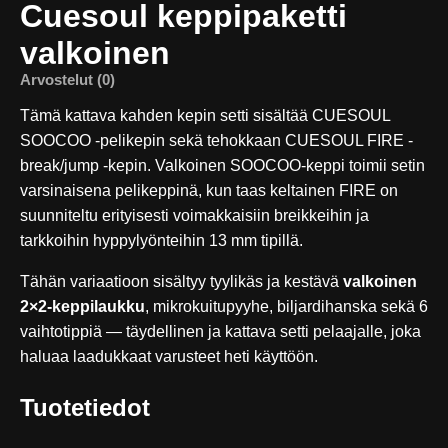
Cuesoul keppipaketti
valkoinen
Arvostelut (0)
Tämä kattava kahden kepin setti sisältää CUESOUL
SOOCOO -pelikepin sekä tehokkaan CUESOUL FIRE -
break/jump -kepin. Valkoinen SOOCOO-keppi toimii setin
varsinaisena pelikeppinä, kun taas keltainen FIRE on
suunniteltu erityisesti voimakkaisiin breikkeihin ja
tarkkoihin hyppylyönteihin 13 mm tipillä.
Tähän variaatioon sisältyy tyylikäs ja kestävä
valkoinen
2×2-keppilaukku
, mikrokuitupyyhe, biljardihanska sekä 6
vaihtotippiä — täydellinen ja kattava setti pelaajalle, joka
haluaa laadukkaat varusteet heti käyttöön.
Tuotetiedot