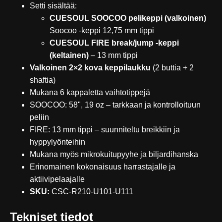
Setti sisältää:
CUESOUL SOOCOO pelikeppi (valkoinen)
Soocoo -keppi 12,75 mm tippi
CUESOUL FIRE break/jump -keppi
(keltainen)
– 13 mm tippi
Valkoinen 2×2 kova keppilaukku
(2 buttia + 2
shaftia)
Mukana 6 kappaletta vaihtotippejä
SOOCOO: 58", 19 oz – tarkkaan ja kontrolloituun
peliin
FIRE: 13 mm tippi – suunniteltu breikkiin ja
hyppylyönteihin
Mukana myös mikrokuitupyyhe ja biljardihanska
Erinomainen kokonaisuus harrastajalle ja
aktiivipelaajalle
SKU:
CSC-R210-U101-U111
Tekniset tiedot