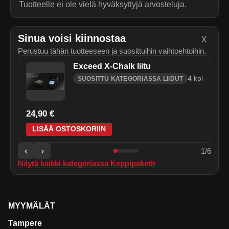
Tuotteelle ei ole vielä hyväksyttyjä arvosteluja.
Sinua voisi kiinnostaa
X
Perustuu tähän tuotteeseen ja suosittuihin vaihtoehtoihin.
Exceed X-Chalk liitu
4
kpl
SUOSITTU KATEGORIASSA LIIDUT
24,90 €
LISÄÄ OSTOSKORIIN
‹
›
1
/
6
Näytä kaikki kategoriassa
Keppipaketit
MYYMÄLÄT
Tampere