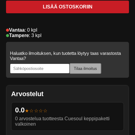
LISÄÄ OSTOSKORIIN
Vantaa
:
0 kpl
Tampere
:
3 kpl
Haluatko ilmoituksen, kun tuotetta löytyy taas varastosta
Vantaa?
Tilaa ilmoitus
Arvostelut
0.0
★☆☆☆☆
0
arvostelua tuotteesta
Cuesoul keppipaketti
valkoinen