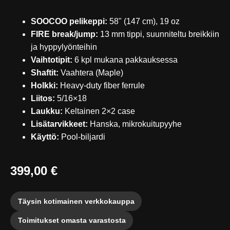
SOOCOO pelikeppi:
58" (147 cm), 19 oz
FIRE break/jump:
13 mm tippi, suunniteltu breikkiin
ja hyppylyönteihin
Vaihtotipit:
6 kpl mukana pakkauksessa
Shaftit:
Vaahtera (Maple)
Holkki:
Heavy-duty fiber ferrule
Liitos:
5/16×18
Laukku:
Keltainen 2×2 case
Lisätarvikkeet:
Hanska, mikrokuitupyyhe
Käyttö:
Pool-biljardi
399,00 €
Täysin kotimainen verkkokauppa
Toimitukset omasta varastosta