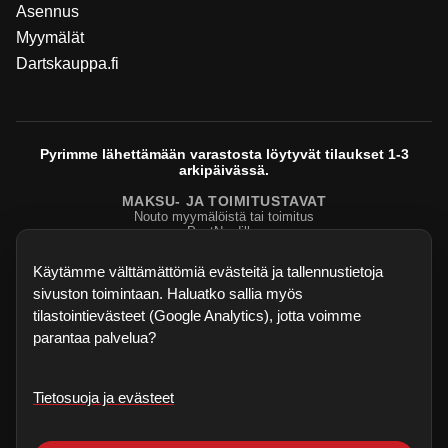
Asennus
Myymälät
Dartskauppa.fi
Pyrimme lähettämään varastosta löytyvät tilaukset 1-3
arkipäivässä.
MAKSU- JA TOIMITUSTAVAT
Nouto myymälöistä tai toimitus
PostNordilla.
Evasteasetukset
Käytämme välttämättömiä evästeitä ja tallennustietoja
sivuston toimintaan. Haluatko sallia myös
tilastointievästeet (Google Analytics), jotta voimme
parantaa palvelua?
Tietosuoja ja evästeet
©
2026
Sisu Biljardi
. Kaikki oikeudet pidätetään.
Dartskauppa.fi