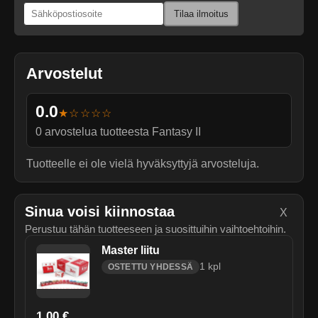
Tilaa ilmoitus
Arvostelut
0.0
★☆☆☆☆
0
arvostelua tuotteesta
Fantasy II
Tuotteelle ei ole vielä hyväksyttyjä arvosteluja.
Sinua voisi kiinnostaa
X
Perustuu tähän tuotteeseen ja suosittuihin vaihtoehtoihin.
Master liitu
1
kpl
OSTETTU YHDESSÄ
1,00 €