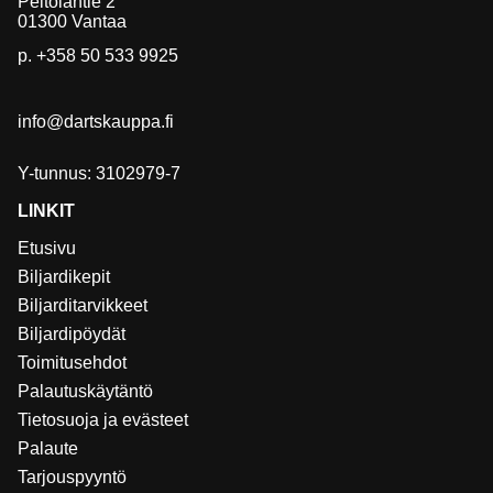
Peltolantie 2
01300 Vantaa
p.
+358 50 533 9925
info@dartskauppa.fi
Y-tunnus: 3102979-7
LINKIT
Etusivu
Biljardikepit
Biljarditarvikkeet
Biljardipöydät
Toimitusehdot
Palautuskäytäntö
Tietosuoja ja evästeet
Palaute
Tarjouspyyntö