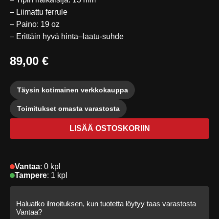
– Liimattu ferrule
– Paino: 19 oz
– Erittäin hyvä hinta–laatu-suhde
89,00 €
Täysin kotimainen verkkokauppa
Toimitukset omasta varastosta
LISÄÄ OSTOSKORIIN
Vantaa
:
0 kpl
Tampere
:
1 kpl
Haluatko ilmoituksen, kun tuotetta löytyy taas varastosta
Vantaa?