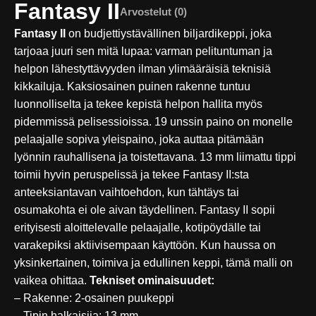
Fantasy II
Arvostelut (0)
Fantasy II
on budjettiystävällinen biljardikeppi, joka
tarjoaa juuri sen mitä lupaa: varman pelituntuman ja
helpon lähestyttävyyden ilman ylimääräisiä teknisiä
kikkailuja. Kaksiosainen puinen rakenne tuntuu
luonnolliselta ja tekee kepistä helpon hallita myös
pidemmissä pelisessioissa. 19 unssin paino on monelle
pelaajalle sopiva yleispaino, joka auttaa pitämään
lyönnin rauhallisena ja toistettavana. 13 mm liimattu tippi
toimii hyvin peruspelissä ja tekee Fantasy II:sta
anteeksiantavan vaihtoehdon, kun tähtäys tai
osumakohta ei ole aivan täydellinen. Fantasy II sopii
erityisesti aloittelevalle pelaajalle, kotipöydälle tai
varakepiksi aktiivisempaan käyttöön. Kun haussa on
yksinkertainen, toimiva ja edullinen keppi, tämä malli on
vaikea ohittaa.
Tekniset ominaisuudet:
– Rakenne: 2-osainen puukeppi
– Tipin halkaisija: 13 mm