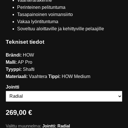
Vaahterarakenne
Perinteinen pelituntuma
Tasapainoinen voimansiirto
Vakaa lyöntituntuma
Soveltuu aloittaville ja kehittyville pelaajille
Tekniset tiedot
Brändi:
HOW
Malli:
AP Pro
Tyyppi:
Shafti
Materiaali:
Vaahtera
Tippi:
HOW Medium
Jointti
269,00 €
Valittu muunnelma:
Jointti: Radial