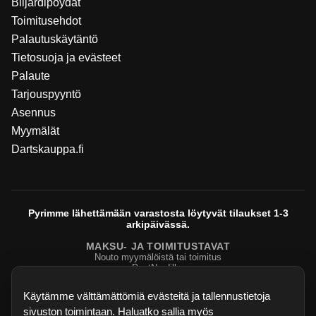
Biljardipöydät
Toimitusehdot
Palautuskäytäntö
Tietosuoja ja evästeet
Palaute
Tarjouspyyntö
Asennus
Myymälät
Dartskauppa.fi
Pyrimme lähettämään varastosta löytyvät tilaukset 1-3
arkipäivässä.
MAKSU- JA TOIMITUSTAVAT
Nouto myymälöistä tai toimitus
PostNordilla.
Evasteasetukset
Käytämme välttämättömiä evästeitä ja tallennustietoja
sivuston toimintaan. Haluatko sallia myös