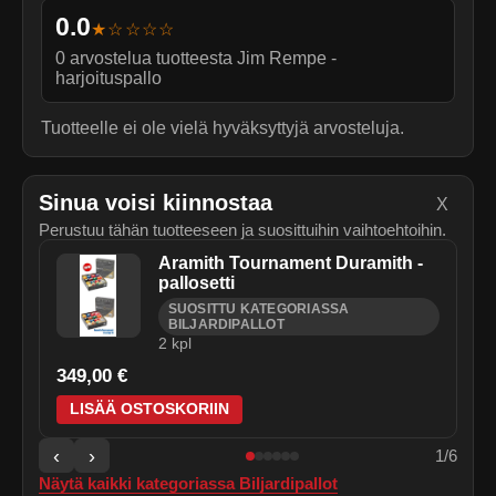
0.0
★☆☆☆☆
0
arvostelua tuotteesta
Jim Rempe -
harjoituspallo
Tuotteelle ei ole vielä hyväksyttyjä arvosteluja.
Sinua voisi kiinnostaa
X
Perustuu tähän tuotteeseen ja suosittuihin vaihtoehtoihin.
Aramith Tournament Duramith -
pallosetti
SUOSITTU KATEGORIASSA
BILJARDIPALLOT
2
kpl
349,00 €
LISÄÄ OSTOSKORIIN
‹
›
1
/
6
Näytä kaikki kategoriassa
Biljardipallot