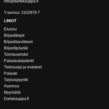
info@dartskauppa.fi
Y-tunnus: 3102979-7
LINKIT
Etusivu
Biljardikepit
Biljarditarvikkeet
Biljardipöydät
Toimitusehdot
Palautuskäytäntö
Tietosuoja ja evästeet
Palaute
Tarjouspyyntö
Asennus
Myymälät
Dartskauppa.fi