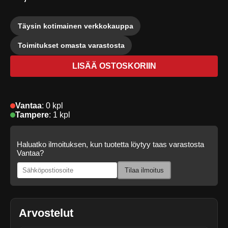
Täysin kotimainen verkkokauppa
Toimitukset omasta varastosta
LISÄÄ OSTOSKORIIN
Vantaa
:
0 kpl
Tampere
:
1 kpl
Haluatko ilmoituksen, kun tuotetta löytyy taas varastosta
Vantaa?
Tilaa ilmoitus
Arvostelut