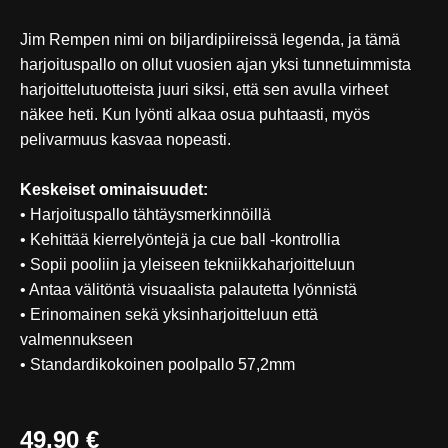
Jim Rempen nimi on biljardipiireissä legenda, ja tämä
harjoituspallo on ollut vuosien ajan yksi tunnetuimmista
harjoittelutuotteista juuri siksi, että sen avulla virheet
näkee heti. Kun lyönti alkaa osua puhtaasti, myös
pelivarmuus kasvaa nopeasti.
Keskeiset ominaisuudet:
• Harjoituspallo tähtäysmerkinnöillä
• Kehittää kierrelyöntejä ja cue ball -kontrollia
• Sopii pooliin ja yleiseen tekniikkaharjoitteluun
• Antaa välitöntä visuaalista palautetta lyönnistä
• Erinomainen sekä yksinharjoitteluun että
valmennukseen
• Standardikokoinen poolpallo 57,2mm
49,90 €