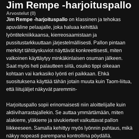
Jim Rempe -harjoituspallo
Arvostelut (0)
Jim Rempe -harjoituspallo
on klassinen ja tehokas
apuväline pelaajalle, joka haluaa kehittää
lyöntitekniikkaansa, kierreosaamistaan ja
pussitustarkkuuttaan järjestelmällisesti. Pallon pintaan
merkityt tähtäyskuviot näyttävät konkreettisesti, miten
valkoinen käyttäytyy minkäkinlaisen osuman jälkeen.
Saat myös heti palautteen siitä, osuiko tippi oikeaan
kohtaan vai karkasiko lyönti eri paikkaan. Ehkä
suosituksena käyttää tähän jotain muuta kuin Taom-liitua,
että liitujäljet näkyvät paremmin-
Harjoituspallo sopii erinomaisesti niin aloittelijalle kuin
aktiiviharrastajallekin. Se auttaa ymmärtämään, miten
alakierre, yläkierre ja sivukierteet vaikuttavat pallon
liikkeeseen. Samalla kehittyy myös lyönnin puhtaus, mikä
näkyy nopeasti parempana kontrollina pöydällä.