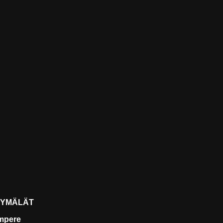
YMÄLÄT
mpere