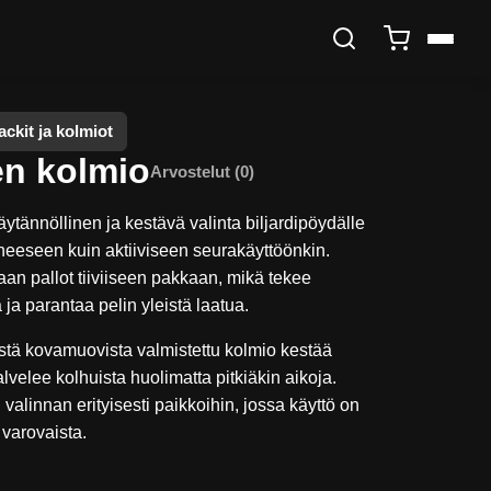
ckit ja kolmiot
n kolmio
Arvostelut (0)
ytännöllinen ja kestävä valinta biljardipöydälle
uoneeseen kuin aktiiviseen seurakäyttöönkin.
n pallot tiiviiseen pakkaan, mikä tekee
ja parantaa pelin yleistä laatua.
tä kovamuovista valmistettu kolmio kestää
alvelee kolhuista huolimatta pitkiäkin aikoja.
valinnan erityisesti paikkoihin, jossa käyttö on
 varovaista.