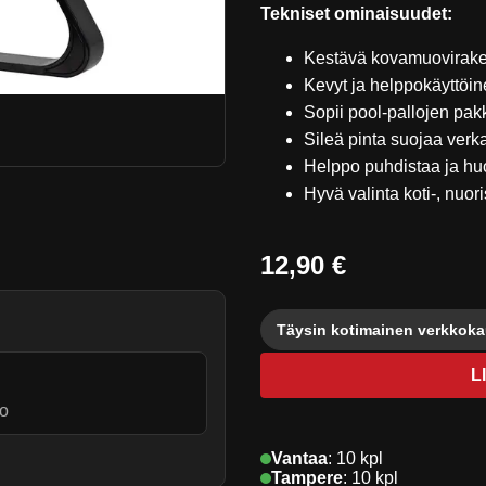
Tekniset ominaisuudet:
Kestävä kovamuovirak
Kevyt ja helppokäyttöi
Sopii pool-pallojen pa
Sileä pinta suojaa verk
Helppo puhdistaa ja hu
Hyvä valinta koti-, nuor
12,90 €
Täysin kotimainen verkkok
L
o
Vantaa
:
10 kpl
.
Tampere
:
10 kpl