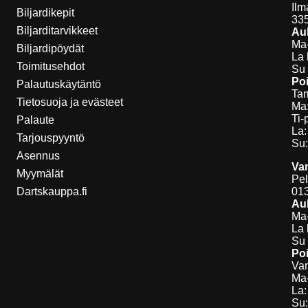
Ilm
Biljardikepit
33
Biljarditarvikkeet
Auk
Ma-
Biljardipöydät
La 
Toimitusehdot
Su 
Poi
Palautuskäytäntö
Tam
Tietosuoja ja evästeet
Ma:
Ti-
Palaute
La:
Tarjouspyyntö
Su:
Asennus
Va
Myymälät
Pel
Dartskauppa.fi
01
Auk
Ma-
La 
Su 
Poi
Van
Ma-
La:
Su: