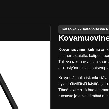
Katso kaikki kategoriassa Ra
Kovamuovine
Kovamuovinen kolmio
on kä
niin harrastajalle, kotipelih
Tukeva rakenne auttaa saamaa
aloituslyönneistä tasaisempia 
Kevyestä mutta iskunkestäväs
hyvin päivittäistä käyttöä ja p
Tämä tekee siitä huolettoman 
runsasta ja ei välttämättä niin