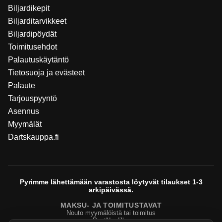
Biljardikepit
Biljarditarvikkeet
Biljardipöydät
Toimitusehdot
Palautuskäytäntö
Tietosuoja ja evästeet
Palaute
Tarjouspyyntö
Asennus
Myymälät
Dartskauppa.fi
Pyrimme lähettämään varastosta löytyvät tilaukset 1-3
arkipäivässä.
MAKSU- JA TOIMITUSTAVAT
Nouto myymälöistä tai toimitus
PostNordilla.