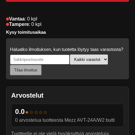
Vantaa
:
0 kpl
Tampere
:
0 kpl
Kysy toimitusaikaa
Haluatko ilmoituksen, kun tuotetta löytyy taas varastosta?
Tilaa ilmoitus
Arvostelut
0.0
★☆☆☆☆
0
arvostelua tuotteesta
Mezz AVT-24A/W2 butti
Tuotteelle ei ole vielä hyväksyttyjä arvosteluja.