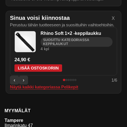
Sinua voisi kiinnostaa
X
Perustuu tähän tuotteeseen ja suosittuihin vaihtoehtoihin.
Rhino Soft 1×2 -keppilaukku
SUOSITTU KATEGORIASSA
KEPPILAUKUT
4
kpl
24,90 €
LISÄÄ OSTOSKORIIN
‹
›
1
/
6
Näytä kaikki kategoriassa
Pelikepit
MYYMÄLÄT
Tampere
Ilmarinkatu 47