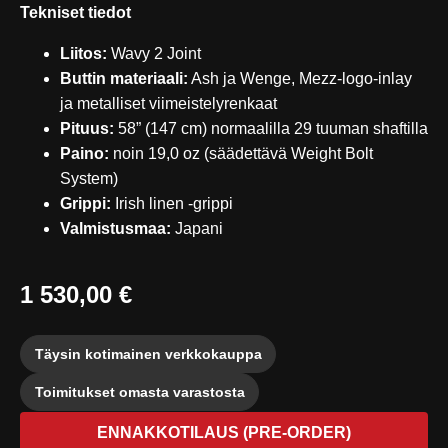
Tekniset tiedot
Liitos:
Wavy 2 Joint
Buttin materiaali:
Ash ja Wenge, Mezz-logo-inlay
ja metalliset viimeistelyrenkaat
Pituus:
58” (147 cm) normaalilla 29 tuuman shaftilla
Paino:
noin 19,0 oz (säädettävä Weight Bolt
System)
Grippi:
Irish linen -grippi
Valmistusmaa:
Japani
1 530,00 €
Täysin kotimainen verkkokauppa
Toimitukset omasta varastosta
ENNAKKOTILAUS (PRE-ORDER)