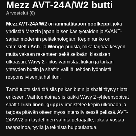
Mezz AVT-24A/W2 butti
Arvostelut (0)
Mezz AVT-24A/W2
on
ammattitason poolkeppi
, joka
yhdistää Mezzin japanilaisen käsityötaidon ja AVANT-
sarjan modernin peliteknologian. Kepin runko on
valmistettu
Ash
- ja
Wenge
-puusta, mikä tarjoaa kevyen
mutta vakaan rakenteen sekä selkeän, klassisen
ulkoasun.
Wavy 2
-liitos varmistaa tiukan ja tarkan
yhteyden buttin ja shaftin välillä, tehden lyönnistä
responsiivisen ja hallitun.
Tämä tuote sisältää siis pelkän butin ja shafti täytyy tilata
erikseen. Vaihtoehtoina siis kaikki Wavy 2 -yhteensopivat
shaftit.
Irish linen -grippi
viimeistelee kepin ulkonäön ja
tarjoaa pitävän otteen myös intensiivisessä pelissä. AVT-
24A/W2 on täydellinen valinta pelaajalle, joka arvostaa
tasapainoa, tyyliä ja teknistä huippulaatua.