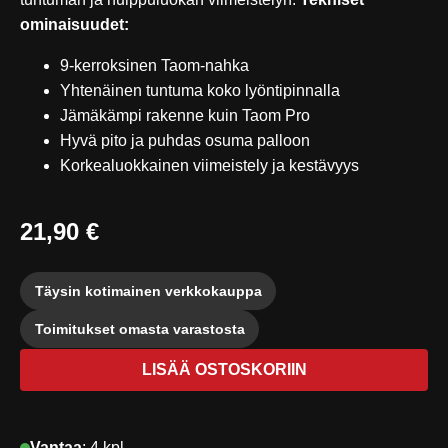
ominaisuudet:
9-kerroksinen Taom-nahka
Yhtenäinen tuntuma koko lyöntipinnalla
Jämäkämpi rakenne kuin Taom Pro
Hyvä pito ja puhdas osuma palloon
Korkealuokkainen viimeistely ja kestävyys
21,90 €
Täysin kotimainen verkkokauppa
Toimitukset omasta varastosta
LISÄÄ OSTOSKORIIN
Vantaa
:
4 kpl