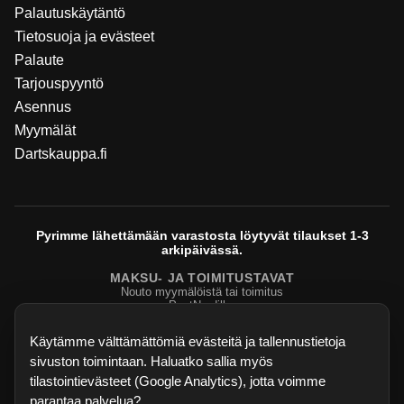
Palautuskäytäntö
Tietosuoja ja evästeet
Palaute
Tarjouspyyntö
Asennus
Myymälät
Dartskauppa.fi
Pyrimme lähettämään varastosta löytyvät tilaukset 1-3
arkipäivässä.
MAKSU- JA TOIMITUSTAVAT
Nouto myymälöistä tai toimitus
PostNordilla.
Evasteasetukset
Käytämme välttämättömiä evästeitä ja tallennustietoja
sivuston toimintaan. Haluatko sallia myös
tilastointievästeet (Google Analytics), jotta voimme
parantaa palvelua?