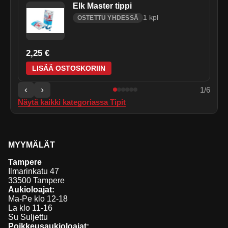
Elk Master tippi
1
kpl
OSTETTU YHDESSÄ
2,25 €
LISÄÄ OSTOSKORIIN
‹
›
1
/
6
Näytä kaikki kategoriassa
Tipit
MYYMÄLÄT
Tampere
Ilmarinkatu 47
33500 Tampere
Aukioloajat:
Ma-Pe klo 12-18
La klo 11-16
Su Suljettu
Poikkeusaukioloajat: