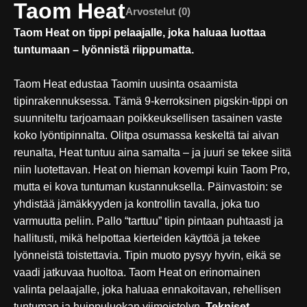
Taom Heat
Arvostelut (0)
Taom Heat on tippi pelaajalle, joka haluaa luottaa
tuntumaan – lyönnistä riippumatta.
Taom Heat edustaa Taomin uusinta osaamista
tipinrakennuksessa. Tämä 9-kerroksinen pigskin-tippi on
suunniteltu tarjoamaan poikkeuksellisen tasainen vaste
koko lyöntipinnalta. Olitpa osumassa keskeltä tai aivan
reunalta, Heat tuntuu aina samalta – ja juuri se tekee siitä
niin luotettavan. Heat on hieman kovempi kuin Taom Pro,
mutta ei kova tuntuman kustannuksella. Päinvastoin: se
yhdistää jämäkkyyden ja kontrollin tavalla, joka tuo
varmuutta peliin. Pallo “tarttuu” tipin pintaan puhtaasti ja
hallitusti, mikä helpottaa kierteiden käyttöä ja tekee
lyönneistä toistettavia. Tipin muoto pysyy hyvin, eikä se
vaadi jatkuvaa huoltoa. Taom Heat on erinomainen
valinta pelaajalle, joka haluaa ennakoitavan, rehellisen
tuntuman ja huippuluokan viimeistelyn.
Tekniset