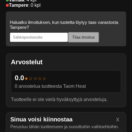
Tampere
:
0 kpl
Haluatko ilmoituksen, kun tuotetta löytyy taas varastosta
Tampere?
Tilaa ilmoitus
Arvostelut
0.0
★☆☆☆☆
0
arvostelua tuotteesta
Taom Heat
Tuotteelle ei ole vielä hyväksyttyjä arvosteluja.
Sinua voisi kiinnostaa
X
Perustuu tähän tuotteeseen ja suosittuihin vaihtoehtoihin.