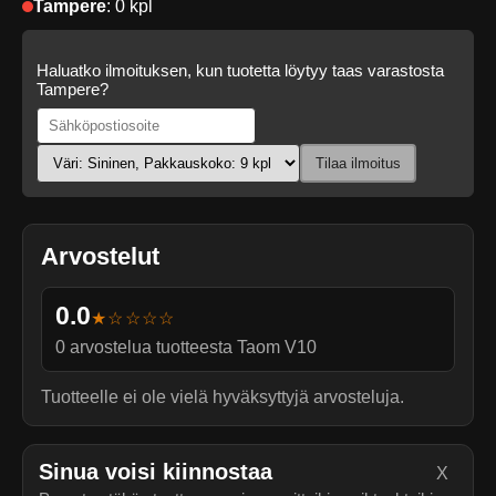
Tampere
:
0 kpl
Haluatko ilmoituksen, kun tuotetta löytyy taas varastosta
Tampere?
Tilaa ilmoitus
Arvostelut
0.0
★☆☆☆☆
0
arvostelua tuotteesta
Taom V10
Tuotteelle ei ole vielä hyväksyttyjä arvosteluja.
Sinua voisi kiinnostaa
X