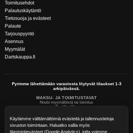
Toimitusehdot
Palautuskäytäntö
Tietosuoja ja evästeet
Palaute
Tarjouspyyntö
Asennus
Myymälät
Dartskauppa.fi
Pyrimme lähettämään varastosta löytyvät tilaukset 1-3
arkipäivässä.
MAKSU- JA TOIMITUSTAVAT
Nouto myymälöistä tai toimitus
PostNordilla.
Evasteasetukset
Käytämme välttämättömiä evästeitä ja tallennustietoja
sivuston toimintaan. Haluatko sallia myös
tilastointievästeet (Google Analytics), jotta voimme