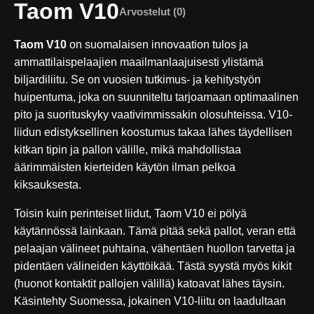
Taom V10
Arvostelut (0)
Taom V10
on suomalaisen innovaation tulos ja
ammattilaispelaajien maailmanlaajuisesti ylistämä
biljardiliitu. Se on vuosien tutkimus- ja kehitystyön
huipentuma, joka on suunniteltu tarjoamaan optimaalinen
pito ja suorituskyky vaativimmissakin olosuhteissa. V10-
liidun edistyksellinen koostumus takaa lähes täydellisen
kitkan tipin ja pallon välille, mikä mahdollistaa
äärimmäisten kierteiden käytön ilman pelkoa
kiksauksesta.
Toisin kuin perinteiset liidut, Taom V10 ei pölyä
käytännössä lainkaan. Tämä pitää sekä pallot, veran että
pelaajan välineet puhtaina, vähentäen huollon tarvetta ja
pidentäen välineiden käyttöikää. Tästä syystä myös kikit
(huonot kontaktit pallojen välillä) katoavat lähes täysin.
Käsintehty Suomessa, jokainen V10-liitu on laadultaan