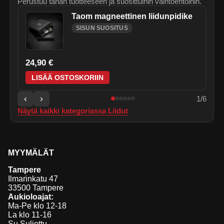
Perustuu tähän tuotteeseen ja suosittuihin vaihtoehtoihin.
Taom magneettinen liidunpidike
SISUN SUOSITUS
24,90 €
LISÄÄ OSTOSKORIIN
‹
›
1
/
6
Näytä kaikki kategoriassa
Liidut
MYYMÄLÄT
Tampere
Ilmarinkatu 47
33500 Tampere
Aukioloajat:
Ma-Pe klo 12-18
La klo 11-16
Su Suljettu