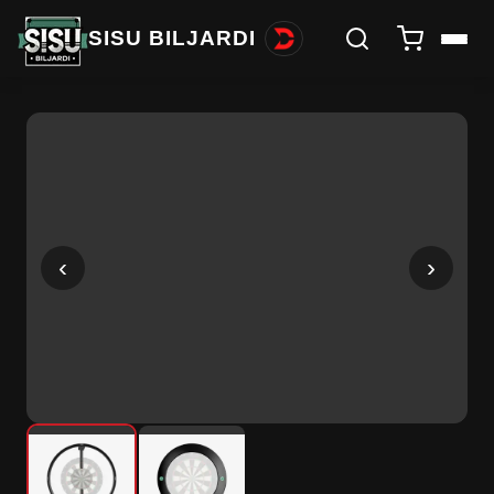
SISU BILJARDI
‹
›