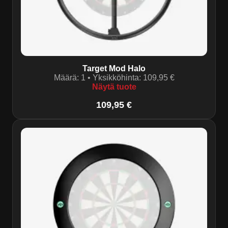
Target Mod Halo
Määrä:
1
• Yksikköhinta:
109,95
€
Näytä tuote
109,95
€