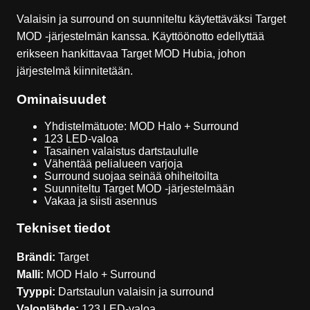
Valaisin ja surround on suunniteltu käytettäväksi Target
MOD -järjestelmän kanssa. Käyttöönotto edellyttää
erikseen hankittavaa Target MOD Hubia, johon
järjestelmä kiinnitetään.
Ominaisuudet
Yhdistelmätuote: MOD Halo + Surround
123 LED-valoa
Tasainen valaistus dartstaululle
Vähentää pelialueen varjoja
Surround suojaa seinää ohiheitoilta
Suunniteltu Target MOD -järjestelmään
Vakaa ja siisti asennus
Tekniset tiedot
Brändi:
Target
Malli:
MOD Halo + Surround
Tyyppi:
Dartstaulun valaisin ja surround
Valonlähde:
123 LED-valoa