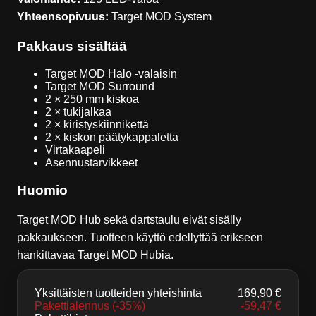
Yhteensopivuus:
Target MOD System
Pakkaus sisältää
Target MOD Halo -valaisin
Target MOD Surround
2 × 250 mm kiskoa
2 × tukijalkaa
2 × kiristyskiinnikettä
2 × kiskon päätykappaletta
Virtakaapeli
Asennustarvikkeet
Huomio
Target MOD Hub sekä dartstaulu eivät sisälly
pakkaukseen. Tuotteen käyttö edellyttää erikseen
hankittavaa Target MOD Hubia.
Yksittäisten tuotteiden yhteishinta
169,90
€
Pakettialennus
(-35%)
-
59,47
€