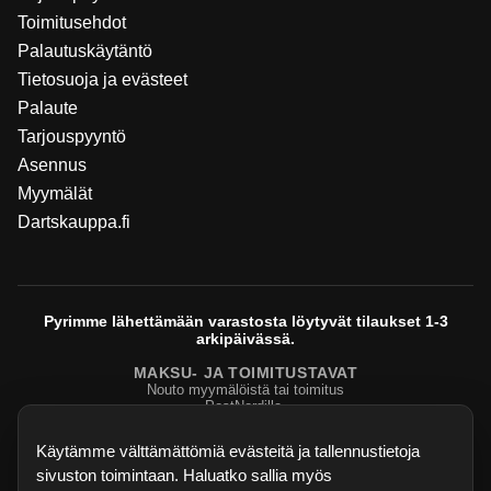
Toimitusehdot
Palautuskäytäntö
Tietosuoja ja evästeet
Palaute
Tarjouspyyntö
Asennus
Myymälät
Dartskauppa.fi
Pyrimme lähettämään varastosta löytyvät tilaukset 1-3
arkipäivässä.
MAKSU- JA TOIMITUSTAVAT
Nouto myymälöistä tai toimitus
PostNordilla.
Evasteasetukset
Käytämme välttämättömiä evästeitä ja tallennustietoja
sivuston toimintaan. Haluatko sallia myös